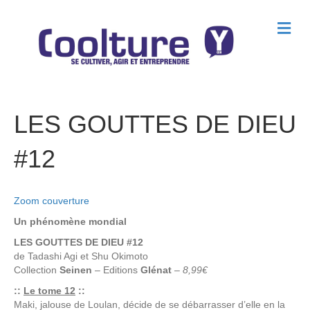
M
e
n
u
LES GOUTTES DE DIEU
#12
Zoom couverture
Un phénomène mondial
LES GOUTTES DE DIEU #12
de
Tadashi Agi
et
Shu Okimoto
Collection
Seinen
– Editions
Glénat
–
8,99€
::
Le tome 12
::
Maki, jalouse de Loulan, décide de se débarrasser d’elle en la