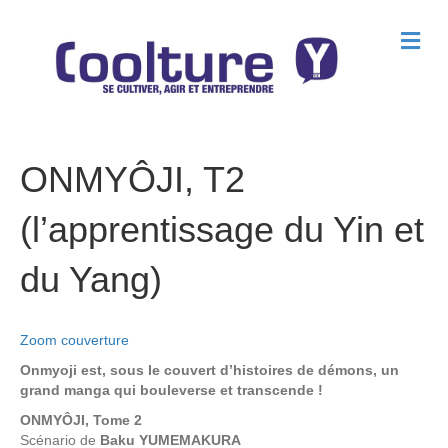
M
e
n
u
ONMYÔJI, T2
(l’apprentissage du Yin et
du Yang)
Zoom couverture
Onmyoji est, sous le couvert d’histoires de démons, un
grand manga qui bouleverse et transcende !
ONMYÔJI, Tome 2
Scénario de
Baku YUMEMAKURA