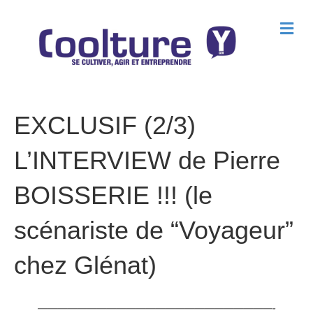
M
e
n
u
EXCLUSIF (2/3)
L’INTERVIEW de Pierre
BOISSERIE !!! (le
scénariste de “Voyageur”
chez Glénat)
————————————————————————-