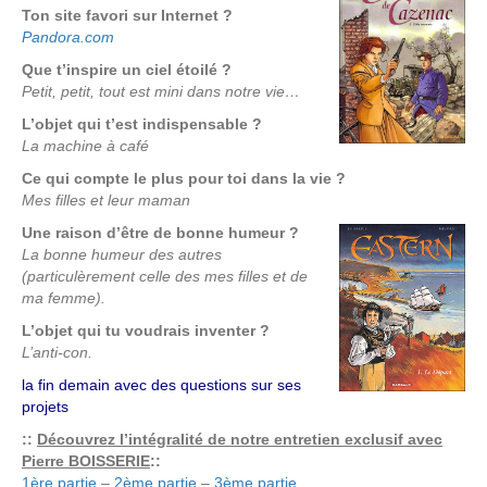
Ton site favori sur Internet ?
Pandora.com
Que t’inspire un ciel étoilé ?
Petit, petit, tout est mini dans notre vie…
L’objet qui t’est indispensable ?
La machine à café
Ce qui compte le plus pour toi dans la vie ?
Mes filles et leur maman
Une raison d’être de bonne humeur ?
La bonne humeur des autres
(particulèrement celle des mes filles et de
ma femme).
L’objet qui tu voudrais inventer ?
L’anti-con.
la fin demain avec des questions sur ses
projets
::
Découvrez l’intégralité de notre entretien exclusif avec
Pierre BOISSERIE
::
1ère partie
–
2ème partie
–
3ème partie