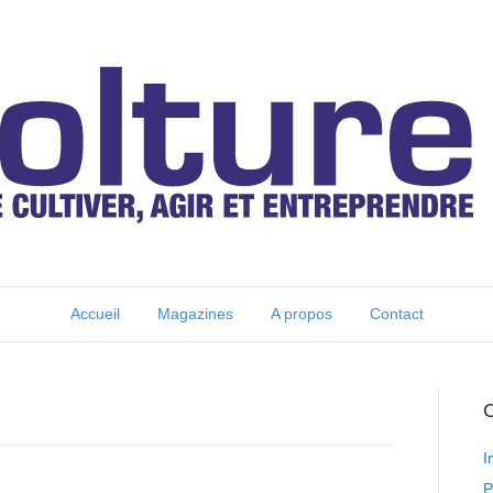
Accueil
Magazines
A propos
Contact
C
I
P