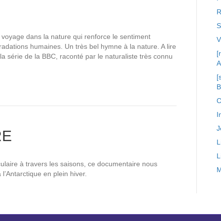
R
S
 voyage dans la nature qui renforce le sentiment
radations humaines. Un très bel hymne à la nature. A lire
[
la série de la BBC, raconté par le naturaliste très connu
A
[
C
I
J
RE
L
L
laire à travers les saisons, ce documentaire nous
M
l’Antarctique en plein hiver.