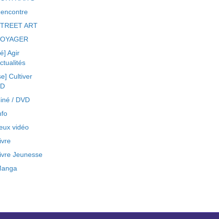
encontre
TREET ART
VOYAGER
ré] Agir
ctualités
se] Cultiver
BD
iné / DVD
nfo
eux vidéo
ivre
ivre Jeunesse
anga