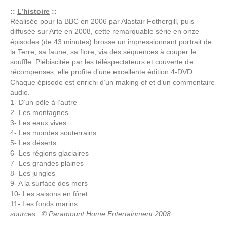
::
L’histoire
::
Réalisée pour la BBC en 2006 par Alastair Fothergill, puis
diffusée sur Arte en 2008, cette remarquable série en onze
épisodes (de 43 minutes) brosse un impressionnant portrait de
la Terre, sa faune, sa flore, via des séquences à couper le
souffle. Plébiscitée par les téléspectateurs et couverte de
récompenses, elle profite d’une excellente édition 4-DVD.
Chaque épisode est enrichi d’un making of et d’un commentaire
audio.
1- D’un pôle à l’autre
2- Les montagnes
3- Les eaux vives
4- Les mondes souterrains
5- Les déserts
6- Les régions glaciaires
7- Les grandes plaines
8- Les jungles
9- A la surface des mers
10- Les saisons en fôret
11- Les fonds marins
sources : © Paramount Home Entertainment 2008