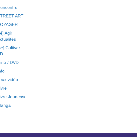
encontre
TREET ART
VOYAGER
ré] Agir
ctualités
se] Cultiver
BD
iné / DVD
nfo
eux vidéo
ivre
ivre Jeunesse
anga