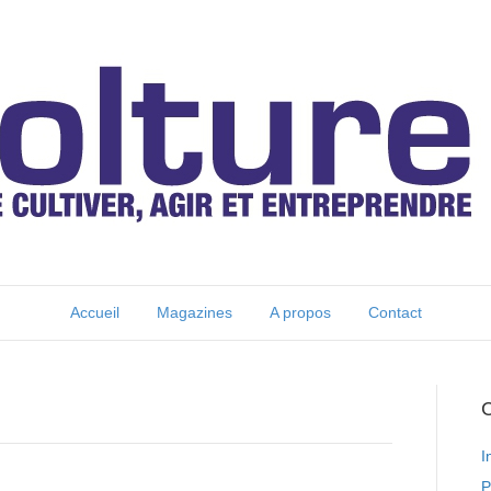
Accueil
Magazines
A propos
Contact
C
I
P