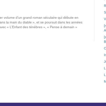
R
S
r volume d’un grand roman séculaire qui débute en
ns la main du diable », et se poursuit dans les années
[
avec « L’Enfant des ténèbres », « Pense à demain »
A
…
[
C
I
J
L
L
M