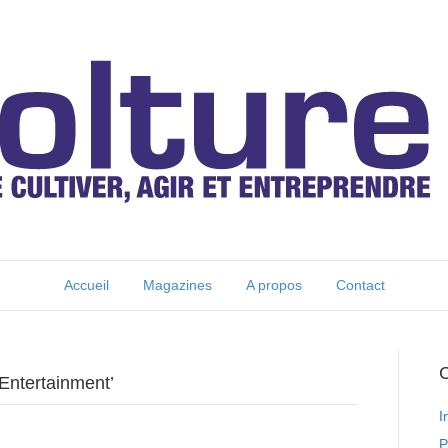
Accueil
Magazines
A propos
Contact
C
Entertainment’
I
P