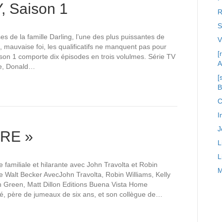
 Saison 1
R
S
es de la famille Darling, l’une des plus puissantes de
 mauvaise foi, les qualificatifs ne manquent pas pour
[
saison 1 comporte dix épisodes en trois volulmes. Série TV
A
se, Donald…
[
C
I
J
ERE »
L
L
familiale et hilarante avec John Travolta et Robin
M
de Walt Becker AvecJohn Travolta, Robin Williams, Kelly
h Green, Matt Dillon Editions Buena Vista Home
cé, père de jumeaux de six ans, et son collègue de…