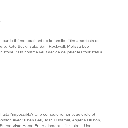
E
g sur le thème touchant de la famille. Film américain de
ore, Kate Beckinsale, Sam Rockwell, Melissa Leo
histoire :: Un homme veuf décide de jouer les touristes à
e…
aité l’impossible? Une comédie romantique drôle et
Johnson AvecKristen Bell, Josh Duhamel, Anjelica Huston,
 Buena Vista Home Entertainment ::L’histoire :: Une