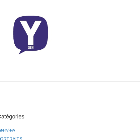
atégories
nterview
ORTRAITS