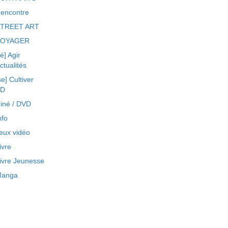
encontre
TREET ART
VOYAGER
ré] Agir
ctualités
se] Cultiver
BD
iné / DVD
nfo
eux vidéo
ivre
ivre Jeunesse
anga