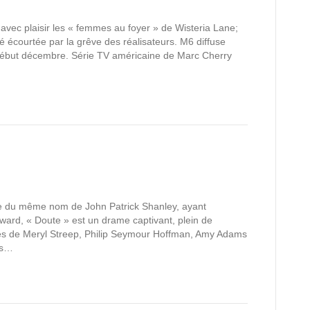
e avec plaisir les « femmes au foyer » de Wisteria Lane;
é écourtée par la grêve des réalisateurs. M6 diffuse
 début décembre. Série TV américaine de Marc Cherry
re du même nom de John Patrick Shanley, ayant
Award, « Doute » est un drame captivant, plein de
s de Meryl Streep, Philip Seymour Hoffman, Amy Adams
ns…