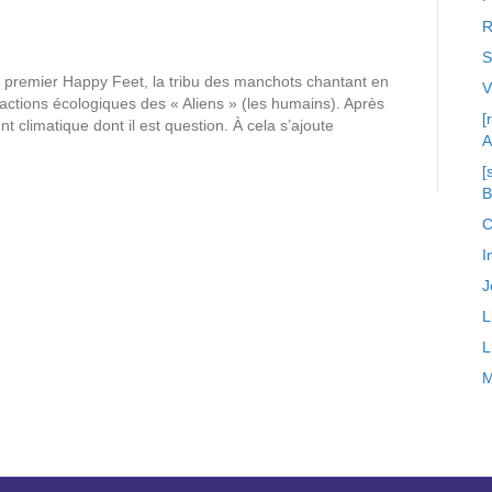
R
S
 premier Happy Feet, la tribu des manchots chantant en
xactions écologiques des « Aliens » (les humains). Après
[
t climatique dont il est question. À cela s’ajoute
A
[
C
I
J
L
L
M