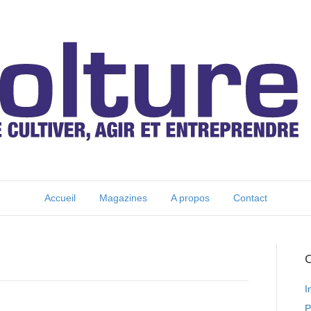
Accueil
Magazines
A propos
Contact
C
I
P