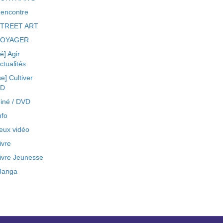
encontre
TREET ART
VOYAGER
ré] Agir
ctualités
se] Cultiver
BD
iné / DVD
nfo
eux vidéo
ivre
ivre Jeunesse
anga