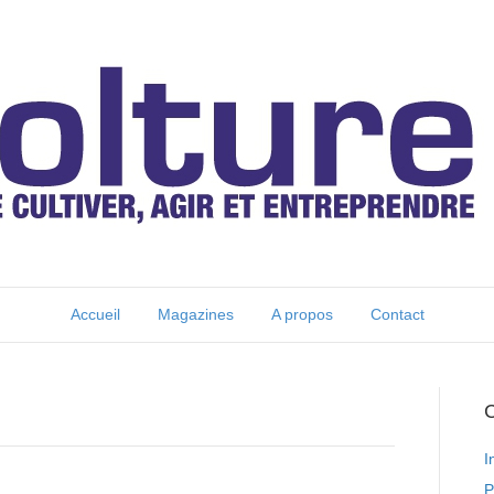
Accueil
Magazines
A propos
Contact
C
I
P