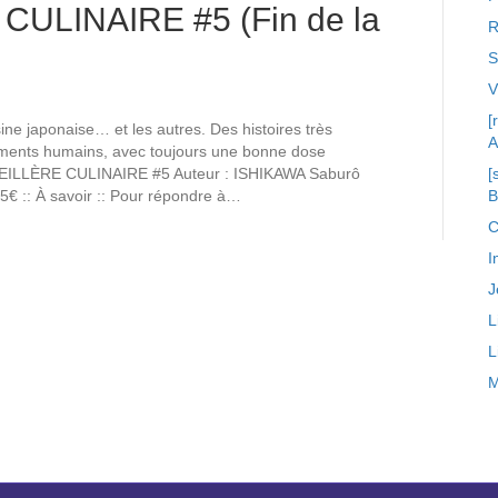
ULINAIRE #5 (Fin de la
R
S
[
ine japonaise… et les autres. Des histoires très
A
timents humains, avec toujours une bonne dose
SEILLÈRE CULINAIRE #5 Auteur : ISHIKAWA Saburô
[
5€ :: À savoir :: Pour répondre à…
C
I
J
L
L
M