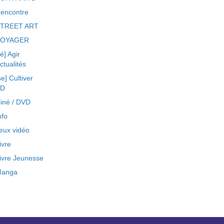
encontre
TREET ART
VOYAGER
ré] Agir
ctualités
se] Cultiver
BD
iné / DVD
nfo
eux vidéo
ivre
ivre Jeunesse
anga