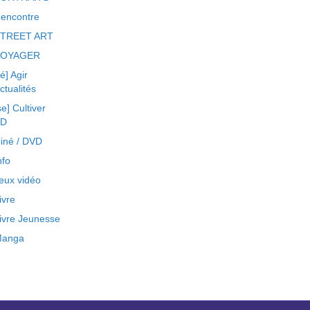
encontre
TREET ART
VOYAGER
ré] Agir
ctualités
se] Cultiver
BD
iné / DVD
nfo
eux vidéo
ivre
ivre Jeunesse
anga