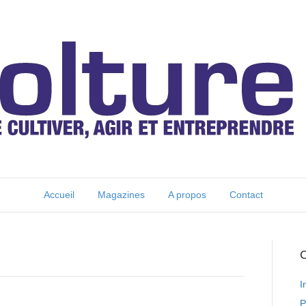
Accueil
Magazines
A propos
Contact
C
I
P