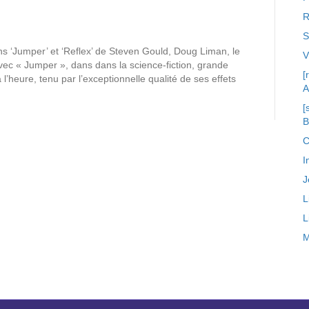
R
S
s ‘Jumper’ et ‘Reflex’ de Steven Gould, Doug Liman, le
avec « Jumper », dans dans la science-fiction, grande
[
’heure, tenu par l’exceptionnelle qualité de ses effets
A
[
C
I
J
L
L
M