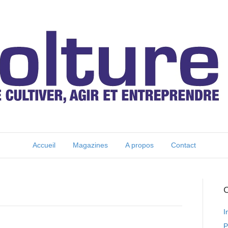
Accueil
Magazines
A propos
Contact
C
I
P