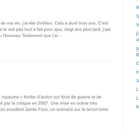
R
S
 ma vie, j’ai été chrétien. Cela a duré trois ans. C’est
e le soit pas tout à fait pour que, vingt ans plus tard, j’aie
[
 du Nouveau Testament que j’ai…
A
[
C
I
J
L
 royaume » thriller d’action sur fond de guerre et de
L
ité par la critique en 2007. Une mise en scène très
M
n excellent Jamie Foxx, un scénario sur le terrorrisme