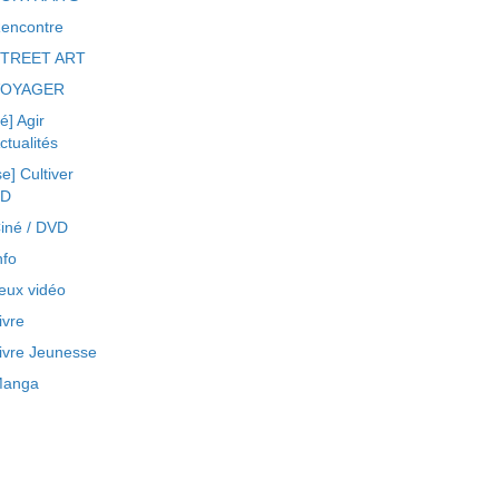
encontre
TREET ART
VOYAGER
ré] Agir
ctualités
se] Cultiver
BD
iné / DVD
nfo
eux vidéo
ivre
ivre Jeunesse
anga