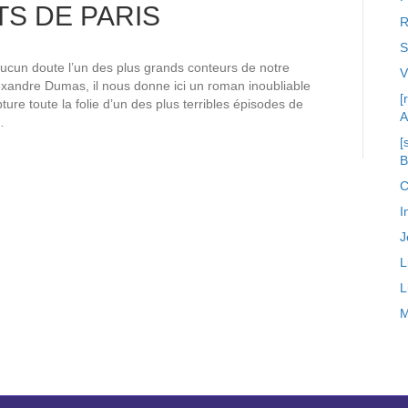
S DE PARIS
R
S
ucun doute l’un des plus grands conteurs de notre
exandre Dumas, il nous donne ici un roman inoubliable
[
ture toute la folie d’un des plus terribles épisodes de
A
…
[
C
I
J
L
L
M