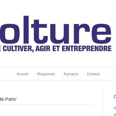
Accueil
Magazines
A propos
Contact
C
de Paris’
I
P