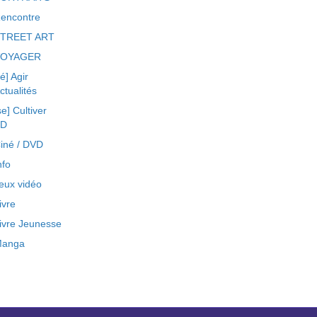
encontre
TREET ART
VOYAGER
ré] Agir
ctualités
se] Cultiver
BD
iné / DVD
nfo
eux vidéo
ivre
ivre Jeunesse
anga