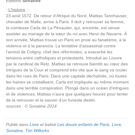
Editions
Sonatine
::
L’histoire
::
23 août 1572. De retour d’Afrique du Nord, Mattias Tannhauser,
chevalier de Malte, arrive à Paris. Il doit y retrouver sa femme,
la comtesse Carla de La Pénautier, qui, enceinte, est venue
assister au mariage de la sœur du roi avec Henri de Navarre. À
son arrivée, Mattias trouve un Paris en proie au fanatisme, à la
violence et à la paranoïa. La tentative d’assassinat contre
l’amiral de Coligny, chef des réformistes, a exacerbé les
tensions entre catholiques et protestants. Introduit au Louvre
par le cardinal de Retz, Mattias se retrouve bientôt au cœur des
intrigues de la Cour et comprend très vite que le sang va couler
dans les rues de Paris. Dans une capitale déchaînée, où toutes
les haines se cristallisent, Carla est impliquée au même moment
dans une terrible conspiration. Plongé dans un océan d’intrigues
et de violences, Mattias n’aura que quelques heures pour tenter
de la retrouver et la sauver d’un funeste destin.
sources : © Sonatine 2014
Publié dans
Livre
et balisé
Les douze enfants de Paris
,
Livre
,
Sonatine
,
Tim Willocks