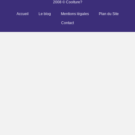
2008 © Coolture?
Accueil
Le blog
Mentions légales
Plan du Site
Contact