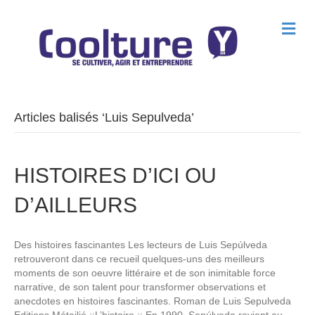
M
e
n
u
Articles balisés ‘Luis Sepulveda’
HISTOIRES D’ICI OU
D’AILLEURS
Des histoires fascinantes Les lecteurs de Luis Sepúlveda
retrouveront dans ce recueil quelques-uns des meilleurs
moments de son oeuvre littéraire et de son inimitable force
narrative, de son talent pour transformer observations et
anecdotes en histoires fascinantes. Roman de Luis Sepulveda
Editions Métailié ::L’histoire :: En 1990, Sepúlveda revient au