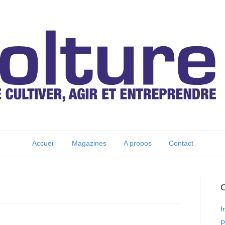
Accueil
Magazines
A propos
Contact
C
I
P