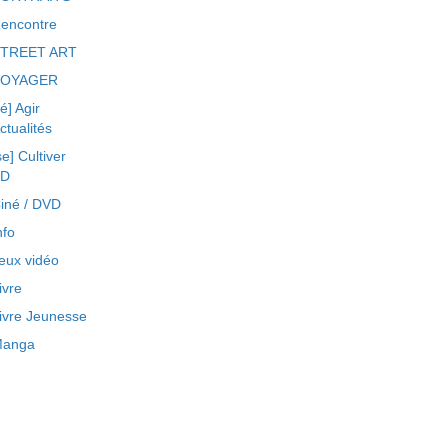
encontre
TREET ART
VOYAGER
ré] Agir
ctualités
se] Cultiver
BD
iné / DVD
nfo
eux vidéo
ivre
ivre Jeunesse
anga