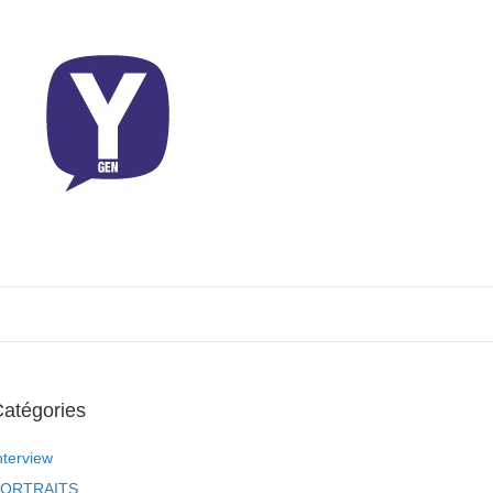
atégories
nterview
ORTRAITS