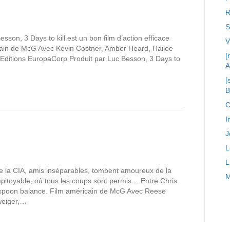
R
S
esson, 3 Days to kill est un bon film d’action efficace
cain de McG Avec Kevin Costner, Amber Heard, Hailee
[
Editions EuropaCorp Produit par Luc Besson, 3 Days to
A
[
C
I
J
L
L
e la CIA, amis inséparables, tombent amoureux de la
M
mpitoyable, où tous les coups sont permis… Entre Chris
rspoon balance. Film américain de McG Avec Reese
weiger,…