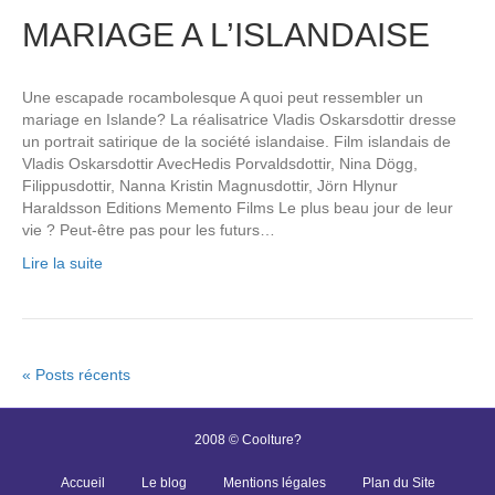
MARIAGE A L’ISLANDAISE
Une escapade rocambolesque A quoi peut ressembler un
mariage en Islande? La réalisatrice Vladis Oskarsdottir dresse
un portrait satirique de la société islandaise. Film islandais de
Vladis Oskarsdottir AvecHedis Porvaldsdottir, Nina Dögg,
Filippusdottir, Nanna Kristin Magnusdottir, Jörn Hlynur
Haraldsson Editions Memento Films Le plus beau jour de leur
vie ? Peut-être pas pour les futurs…
Lire la suite
« Posts récents
2008 © Coolture?
Accueil
Le blog
Mentions légales
Plan du Site