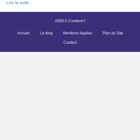
Lire la suite
2008 © Coolture?
Accueil
Le blog
Mentions légales
Plan du Site
Contact