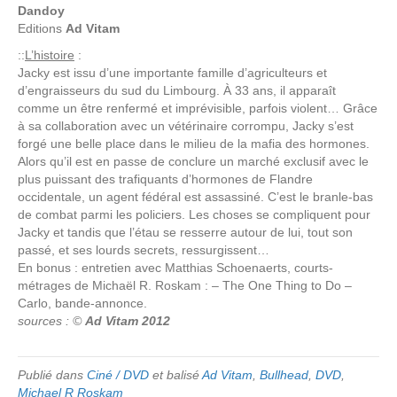
Dandoy
Editions
Ad Vitam
::
L’histoire
:
Jacky est issu d’une importante famille d’agriculteurs et
d’engraisseurs du sud du Limbourg. À 33 ans, il apparaît
comme un être renfermé et imprévisible, parfois violent… Grâce
à sa collaboration avec un vétérinaire corrompu, Jacky s’est
forgé une belle place dans le milieu de la mafia des hormones.
Alors qu’il est en passe de conclure un marché exclusif avec le
plus puissant des trafiquants d’hormones de Flandre
occidentale, un agent fédéral est assassiné. C’est le branle-bas
de combat parmi les policiers. Les choses se compliquent pour
Jacky et tandis que l’étau se resserre autour de lui, tout son
passé, et ses lourds secrets, ressurgissent…
En bonus : entretien avec Matthias Schoenaerts, courts-
métrages de Michaël R. Roskam : – The One Thing to Do –
Carlo, bande-annonce.
sources : ©
Ad Vitam 2012
Publié dans
Ciné / DVD
et balisé
Ad Vitam
,
Bullhead
,
DVD
,
Michael R Roskam