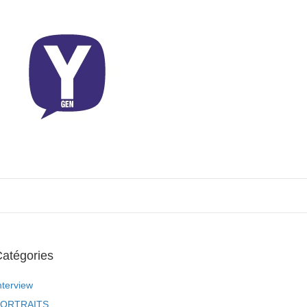
atégories
nterview
ORTRAITS