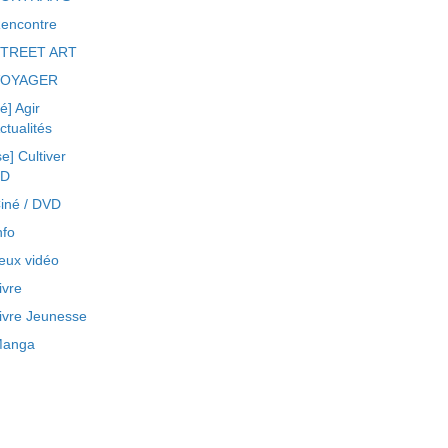
encontre
TREET ART
VOYAGER
ré] Agir
ctualités
se] Cultiver
BD
iné / DVD
nfo
eux vidéo
ivre
ivre Jeunesse
anga