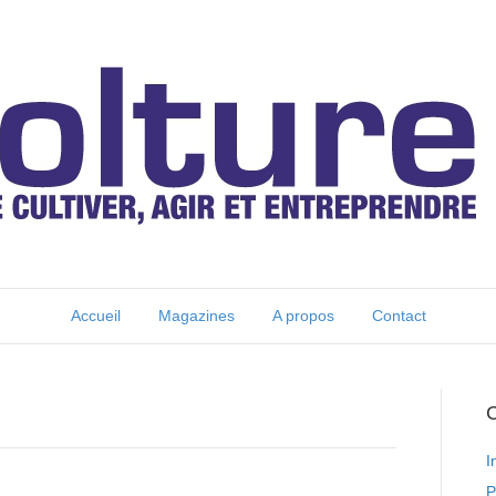
Accueil
Magazines
A propos
Contact
C
I
P