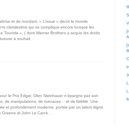
R
S
rise et de mordant, « L’issue » décrit le monde
rre clandestine qui se complique encore lorsque les
[
 Touriste », ( dont Warner Brothers a acquis les droits
A
tortueuse à souhait…
[
C
I
J
L
L
 pour le Prix Edgar, Olen Steinhauer n’épargne pas son
M
ons, de manipulations, de menaces… et de fidélité. Une
rée et profondément moderne, portée par un talent digne
m Greene et John Le Carré.…