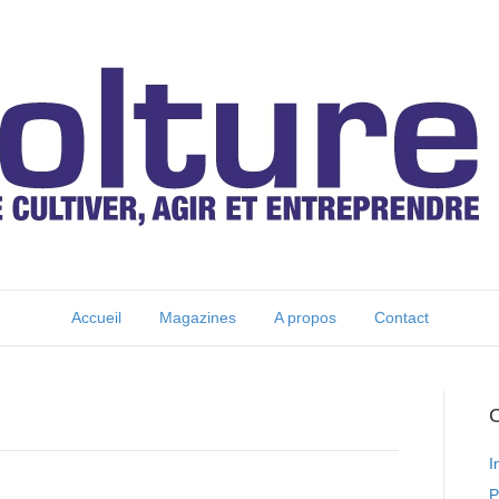
Accueil
Magazines
A propos
Contact
C
I
P