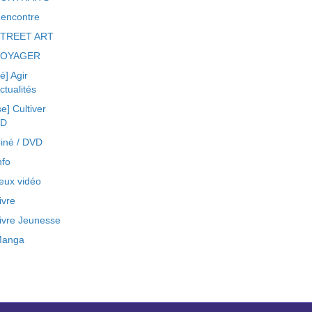
encontre
TREET ART
VOYAGER
ré] Agir
ctualités
se] Cultiver
BD
iné / DVD
nfo
eux vidéo
ivre
ivre Jeunesse
anga