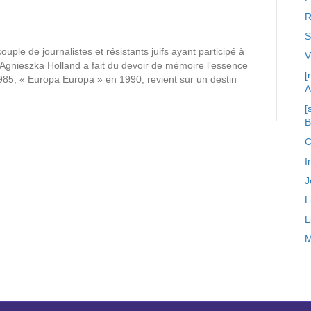
R
S
couple de journalistes et résistants juifs ayant participé à
, Agnieszka Holland a fait du devoir de mémoire l’essence
[
985, « Europa Europa » en 1990, revient sur un destin
A
[
C
I
J
L
L
M