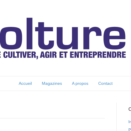
Accueil
Magazines
A propos
Contact
C
I
P