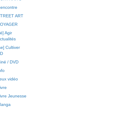
encontre
TREET ART
VOYAGER
ré] Agir
ctualités
se] Cultiver
BD
iné / DVD
nfo
eux vidéo
ivre
ivre Jeunesse
anga