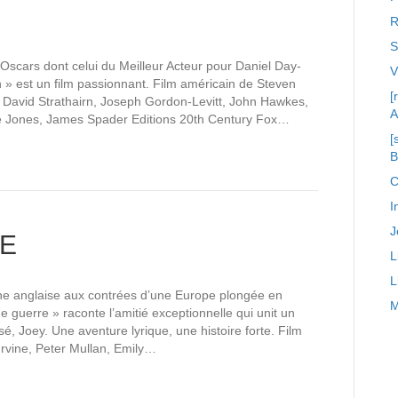
R
S
scars dont celui du Meilleur Acteur pour Daniel Day-
n » est un film passionnant. Film américain de Steven
[
, David Strathairn, Joseph Gordon-Levitt, John Hawkes,
A
e Jones, James Spader Editions 20th Century Fox…
[
C
I
J
E
L
L
e anglaise aux contrées d’une Europe plongée en
M
 guerre » raconte l’amitié exceptionnelle qui unit un
sé, Joey. Une aventure lyrique, une histoire forte. Film
rvine, Peter Mullan, Emily…