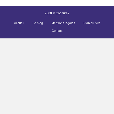
2008 © Coolture?
Accueil
Le blog
Mentions légales
Plan du Site
Contact