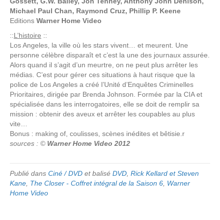
Gossett, G.W. Bailey, Jon Tenney, Anthony John Denison,
Michael Paul Chan, Raymond Cruz, Phillip P. Keene
Editions
Warner Home Video
::
L’histoire
::
Los Angeles, la ville où les stars vivent… et meurent. Une
personne célèbre disparaît et c’est la une des journaux assurée.
Alors quand il s’agit d’un meurtre, on ne peut plus arrêter les
médias. C’est pour gérer ces situations à haut risque que la
police de Los Angeles a créé l’Unité d’Enquêtes Criminelles
Prioritaires, dirigée par Brenda Johnson. Formée par la CIA et
spécialisée dans les interrogatoires, elle se doit de remplir sa
mission : obtenir des aveux et arrêter les coupables au plus
vite…
Bonus : making of, coulisses, scènes inédites et bêtisie.r
sources : ©
Warner Home Video 2012
Publié dans
Ciné / DVD
et balisé
DVD
,
Rick Kellard et Steven
Kane
,
The Closer - Coffret intégral de la Saison 6
,
Warner
Home Video