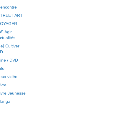
encontre
TREET ART
VOYAGER
ré] Agir
ctualités
se] Cultiver
BD
iné / DVD
nfo
eux vidéo
ivre
ivre Jeunesse
anga