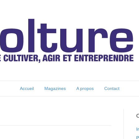
Accueil
Magazines
A propos
Contact
C
I
P