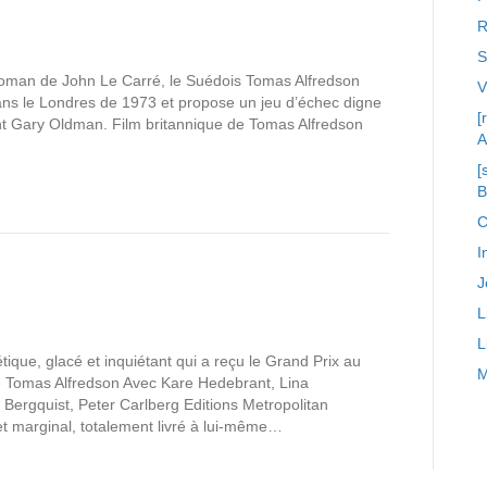
R
S
 roman de John Le Carré, le Suédois Tomas Alfredson
ans le Londres de 1973 et propose un jeu d’échec digne
[
ent Gary Oldman. Film britannique de Tomas Alfredson
A
[
C
I
J
L
L
tique, glacé et inquiétant qui a reçu le Grand Prix au
M
e Tomas Alfredson Avec Kare Hedebrant, Lina
Bergquist, Peter Carlberg Editions Metropolitan
e et marginal, totalement livré à lui-même…