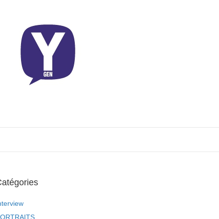
atégories
nterview
ORTRAITS