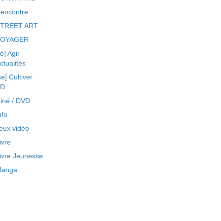
encontre
TREET ART
VOYAGER
ré] Agir
ctualités
se] Cultiver
BD
iné / DVD
nfo
eux vidéo
ivre
ivre Jeunesse
anga