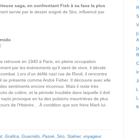
tieuse saga, en confrontant Fish à sa face la plus
R
nt servie par le dessin soigné de Siro, influencé par
S
[
rnido
A
€
[
se retrouve en 1940 à Paris, en pleine occupation
C
nt par les évènements qu’il vient de vivre, il décide
I
mbat. Lors d’un défilé nazi rue de Rivoli, il rencontre
 il se présente comme André Fisher. Il découvre avec elle
J
des sentiments encore inconnus. Mais il reste très
L
cès de colère, et la période troublée dans laquelle il doit
L
ers nazis provoque en lui des pulsions meurtrières de plus
ours de l’Histoire… À condition que son frère Mark lui
M
t
,
Grafica
,
Guarnido
,
Passé
,
Siro
,
Stalner
,
voyageur