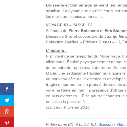
Boisserie et Stalner poursuivent leur ambi
sombre.
La dynamique du récit est superbeme
les meilleurs comics américains.
VOYAGEUR – PASSÉ, T2
Scénario de
Pierre Boisserie
et
Eric Stalner
Dessin de
Siro
et couverture de
Juanjo Gua
Collection
Grafica
– Editions
Glénat
–
13,50
L’histoire :
Fish vient de se téléporter du Moyen-âge. Il 
allemande. Épuisé physiquement et nerveuseme
de prendre du repos avant de reprendre son co
Marie, une séduisante Parisienne, à laquelle
un nouveau côté de l’existence et développe 
fragile et tourmenté, en proie à de violents ac
vivre ne l’aide en rien : la présence d’offici
en plus extrêmes… Fish pourrait changer le c
en laisse la possibilité…
sources : © Glénat 2010,
Publié dans
BD
et balisé
BD
,
Boisserie
,
Gléna