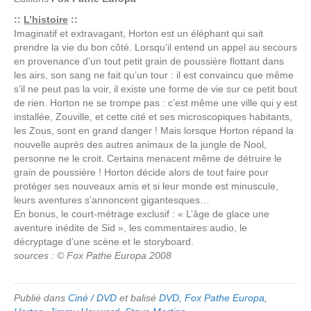
::
L’histoire
::
Imaginatif et extravagant, Horton est un éléphant qui sait
prendre la vie du bon côté. Lorsqu’il entend un appel au secours
en provenance d’un tout petit grain de poussière flottant dans
les airs, son sang ne fait qu’un tour : il est convaincu que même
s’il ne peut pas la voir, il existe une forme de vie sur ce petit bout
de rien. Horton ne se trompe pas : c’est même une ville qui y est
installée, Zouville, et cette cité et ses microscopiques habitants,
les Zous, sont en grand danger ! Mais lorsque Horton répand la
nouvelle auprès des autres animaux de la jungle de Nool,
personne ne le croit. Certains menacent même de détruire le
grain de poussière ! Horton décide alors de tout faire pour
protéger ses nouveaux amis et si leur monde est minuscule,
leurs aventures s’annoncent gigantesques…
En bonus, le court-métrage exclusif : « L’âge de glace une
aventure inédite de Sid », les commentaires audio, le
décryptage d’une scène et le storyboard.
sources : © Fox Pathe Europa 2008
Publié dans
Ciné / DVD
et balisé
DVD
,
Fox Pathe Europa
,