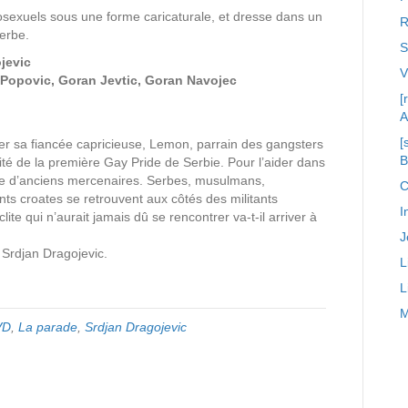
osexuels sous une forme caricaturale, et dresse dans un
R
serbe.
S
jevic
a Popovic, Goran Jevtic, Goran Navojec
[
A
[
ter sa fiancée capricieuse, Lemon, parrain des gangsters
rité de la première Gay Pride de Serbie. Pour l’aider dans
rche d’anciens mercenaires. Serbes, musulmans,
C
s croates se retrouvent aux côtés des militants
I
 qui n’aurait jamais dû se rencontrer va-t-il arriver à
J
Srdjan Dragojevic.
L
L
M
VD
,
La parade
,
Srdjan Dragojevic