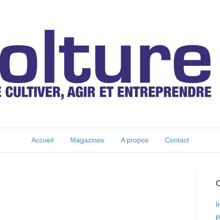
Accueil
Magazines
A propos
Contact
C
I
P