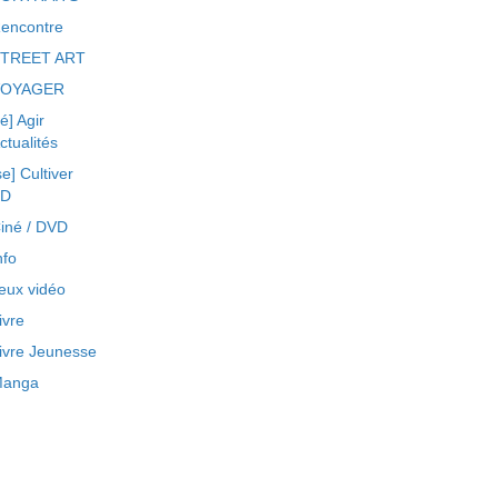
encontre
TREET ART
VOYAGER
ré] Agir
ctualités
se] Cultiver
BD
iné / DVD
nfo
eux vidéo
ivre
ivre Jeunesse
anga