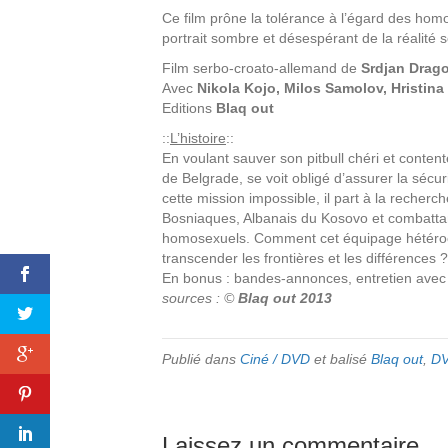
Ce film prône la tolérance à l’égard des hom
portrait sombre et désespérant de la réalité 
Film serbo-croato-allemand de
Srdjan Drago
Avec
Nikola Kojo, Milos Samolov, Hristin
Editions
Blaq out
::
L’histoire
::
En voulant sauver son pitbull chéri et conten
de Belgrade, se voit obligé d’assurer la sécu
cette mission impossible, il part à la reche
Bosniaques, Albanais du Kosovo et combattant
homosexuels. Comment cet équipage hétéroclite
transcender les frontières et les différences ?
En bonus : bandes-annonces, entretien avec 
sources : ©
Blaq out 2013
Publié dans
Ciné / DVD
et balisé
Blaq out
,
D
Laissez un commentaire