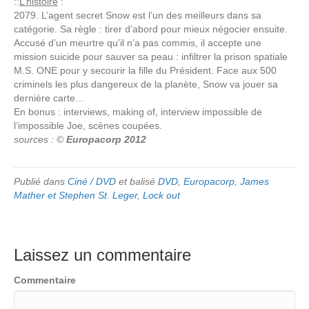
::
L’histoire
:
2079. L’agent secret Snow est l’un des meilleurs dans sa
catégorie. Sa règle : tirer d’abord pour mieux négocier ensuite.
Accusé d’un meurtre qu’il n’a pas commis, il accepte une
mission suicide pour sauver sa peau : infiltrer la prison spatiale
M.S. ONE pour y secourir la fille du Président. Face aux 500
criminels les plus dangereux de la planète, Snow va jouer sa
dernière carte…
En bonus : interviews, making of, interview impossible de
l’impossible Joe, scènes coupées.
sources : ©
Europacorp 2012
Publié dans
Ciné / DVD
et balisé
DVD
,
Europacorp
,
James
Mather et Stephen St. Leger
,
Lock out
Laissez un commentaire
Commentaire