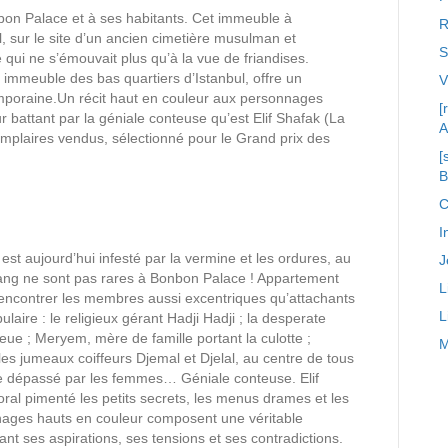
on Palace et à ses habitants. Cet immeuble à
R
l, sur le site d’un ancien cimetière musulman et
S
ui ne s’émouvait plus qu’à la vue de friandises.
 immeuble des bas quartiers d’Istanbul, offre un
temporaine.Un récit haut en couleur aux personnages
[
 battant par la géniale conteuse qu’est Elif Shafak (La
A
mplaires vendus, sélectionné pour le Grand prix des
[
C
I
 est aujourd’hui infesté par la vermine et les ordures, au
J
ang ne sont pas rares à Bonbon Palace ! Appartement
L
encontrer les membres aussi excentriques qu’attachants
L
aire : le religieux gérant Hadji Hadji ; la desperate
ue ; Meryem, mère de famille portant la culotte ;
M
les jumeaux coiffeurs Djemal et Djelal, au centre de tous
e dépassé par les femmes… Géniale conteuse. Elif
ral pimenté les petits secrets, les menus drames et les
ages hauts en couleur composent une véritable
ant ses aspirations, ses tensions et ses contradictions.