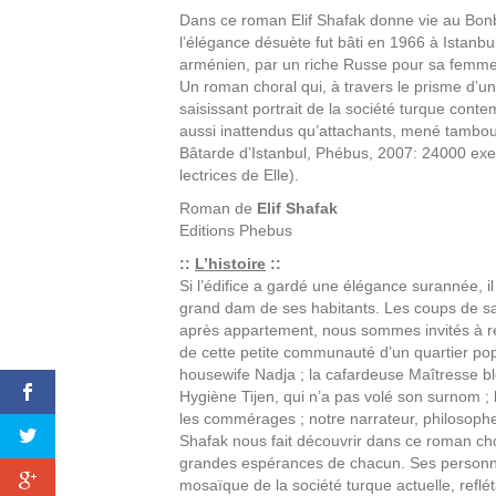
Dans ce roman Elif Shafak donne vie au Bonb
l’élégance désuète fut bâti en 1966 à Istanbu
arménien, par un riche Russe pour sa femme q
Un roman choral qui, à travers le prisme d’un
saisissant portrait de la société turque con
aussi inattendus qu’attachants, mené tambour
Bâtarde d’Istanbul, Phébus, 2007: 24000 exe
lectrices de Elle).
Roman de
Elif Shafak
Editions
Phebus
::
L’histoire
::
Si l’édifice a gardé une élégance surannée, il
grand dam de ses habitants. Les coups de s
après appartement, nous sommes invités à r
de cette petite communauté d’un quartier popul
housewife Nadja ; la cafardeuse Maîtresse ble
Hygiène Tijen, qui n’a pas volé son surnom ; 
les commérages ; notre narrateur, philosoph
Shafak nous fait découvrir dans ce roman cho
grandes espérances de chacun. Ses personn
mosaïque de la société turque actuelle, reflét