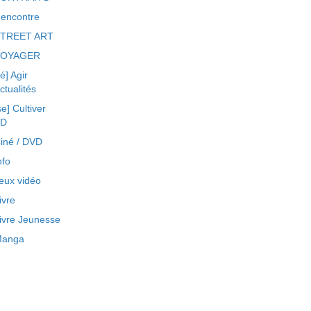
encontre
TREET ART
VOYAGER
ré] Agir
ctualités
se] Cultiver
BD
iné / DVD
nfo
eux vidéo
ivre
ivre Jeunesse
anga