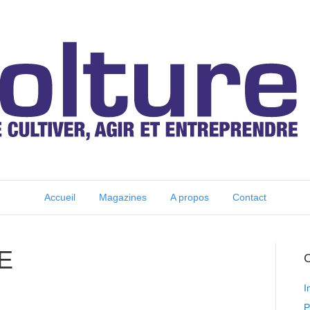
Accueil
Magazines
A propos
Contact
E
C
I
P