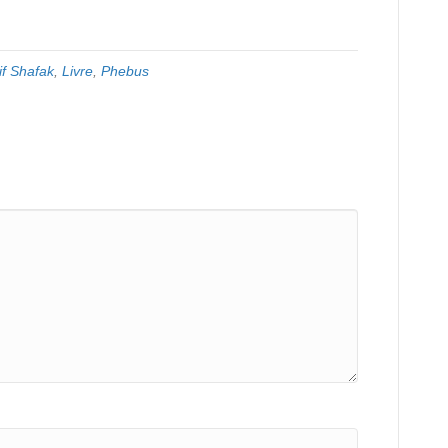
if Shafak
,
Livre
,
Phebus