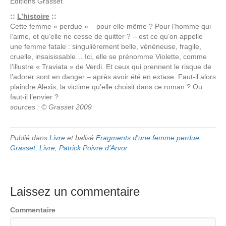
Editions
Grasset
::
L’histoire
::
Cette femme « perdue » – pour elle-même ? Pour l’homme qui
l’aime, et qu’elle ne cesse de quitter ? – est ce qu’on appelle
une femme fatale : singulièrement belle, vénéneuse, fragile,
cruelle, insaisissable… Ici, elle se prénomme Violette, comme
l’illustre « Traviata » de Verdi. Et ceux qui prennent le risque de
l’adorer sont en danger – après avoir été en extase. Faut-il alors
plaindre Alexis, la victime qu’elle choisit dans ce roman ? Ou
faut-il l’envier ?
sources : © Grasset 2009
Publié dans
Livre
et balisé
Fragments d'une femme perdue
,
Grasset
,
Livre
,
Patrick Poivre d'Arvor
Laissez un commentaire
Commentaire