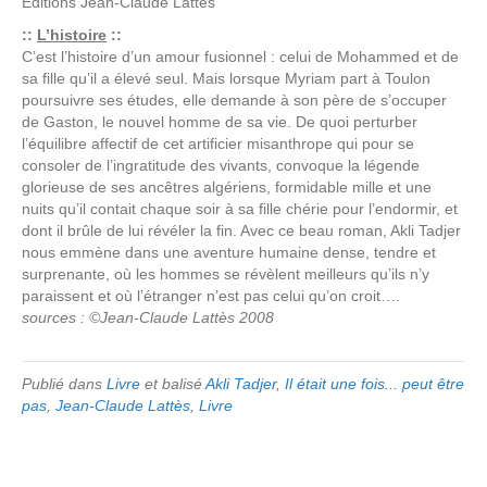
Editions
Jean-Claude Lattès
::
L’histoire
::
C’est l’histoire d’un amour fusionnel : celui de Mohammed et de
sa fille qu’il a élevé seul. Mais lorsque Myriam part à Toulon
poursuivre ses études, elle demande à son père de s’occuper
de Gaston, le nouvel homme de sa vie. De quoi perturber
l’équilibre affectif de cet artificier misanthrope qui pour se
consoler de l’ingratitude des vivants, convoque la légende
glorieuse de ses ancêtres algériens, formidable mille et une
nuits qu’il contait chaque soir à sa fille chérie pour l’endormir, et
dont il brûle de lui révéler la fin. Avec ce beau roman, Akli Tadjer
nous emmène dans une aventure humaine dense, tendre et
surprenante, où les hommes se révèlent meilleurs qu’ils n’y
paraissent et où l’étranger n’est pas celui qu’on croit….
sources : ©Jean-Claude Lattès 2008
Publié dans
Livre
et balisé
Akli Tadjer
,
Il était une fois... peut être
pas
,
Jean-Claude Lattès
,
Livre