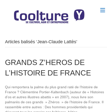
M
e
n
u
Articles balisés ‘Jean-Claude Lattès’
GRANDS Z’HEROS DE
L’HISTOIRE DE FRANCE
Qui remportera la palme du plus grand raté de l’histoire de
France ? Clémentine Portier-Kaltenbach (auteur de « Histoires
d’os et autres illustres abattis » en 2007), nous livre son
palmarès de ces grands » Zhéros » de l’histoire de France. Il
rassemble entre autres : Des hommes providentiels qui
déçurent tous les espoirs par faiblesse, bêtise…