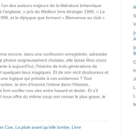
un des auteurs majeurs de la littérature britannique
R
l’anglaise, » prix du Meilleur livre étranger 1996, « La
S
1998, et le diptyque que forment « Bienvenue au club »
[
A
[
onne encore, dans une confession enregistrée, adressée
t photos soigneusement choisies, elle laisse libre cours
C
te à aujourd’hui, l’histoire de trois générations de
I
et quelques lieux magiques. Et de son récit douloureux et
il une logique qui préside à ces existences ? Tout
J
uction, le don d’inscrire l’intime dans l’Histoire,
L
ont osciller nos vies entre hasard et destin. Et s’il
L
 il nous offre du même coup son roman le plus grave, le
M
an Coe
,
La pluie avant qu'elle tombe
,
Livre