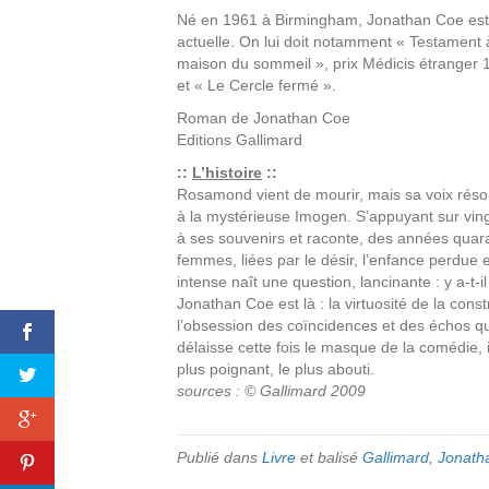
Né en 1961 à Birmingham, Jonathan Coe est l’
actuelle. On lui doit notamment « Testament à 
maison du sommeil », prix Médicis étranger 
et « Le Cercle fermé ».
Roman de
Jonathan Coe
Editions
Gallimard
::
L’histoire
::
Rosamond vient de mourir, mais sa voix rés
à la mystérieuse Imogen. S’appuyant sur ving
à ses souvenirs et raconte, des années quaran
femmes, liées par le désir, l’enfance perdue 
intense naît une question, lancinante : y a-t-
Jonathan Coe est là : la virtuosité de la constr
l’obsession des coïncidences et des échos qui f
délaisse cette fois le masque de la comédie,
plus poignant, le plus abouti.
sources : © Gallimard 2009
Publié dans
Livre
et balisé
Gallimard
,
Jonath