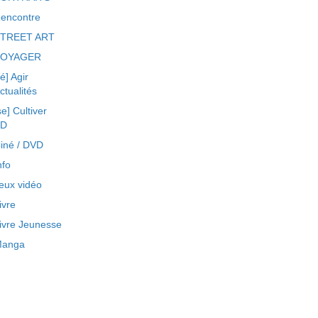
encontre
TREET ART
VOYAGER
ré] Agir
ctualités
se] Cultiver
BD
iné / DVD
nfo
eux vidéo
ivre
ivre Jeunesse
anga