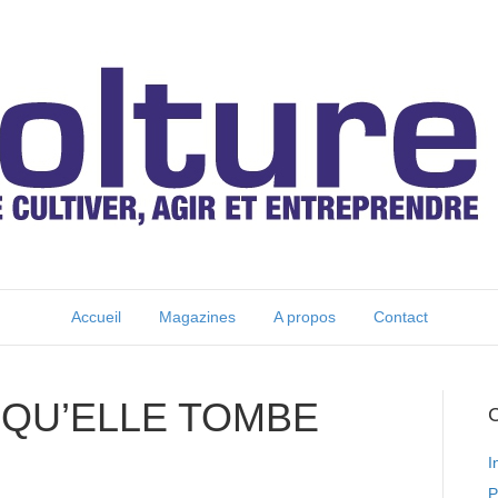
Accueil
Magazines
A propos
Contact
T QU’ELLE TOMBE
C
I
P