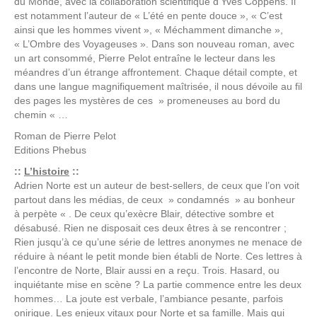
du Monde, avec la collaboration scientifique d’Yves Coppens. Il
est notamment l’auteur de « L’été en pente douce », « C’est
ainsi que les hommes vivent », « Méchamment dimanche »,
« L’Ombre des Voyageuses ». Dans son nouveau roman, avec
un art consommé, Pierre Pelot entraîne le lecteur dans les
méandres d’un étrange affrontement. Chaque détail compte, et
dans une langue magnifiquement maîtrisée, il nous dévoile au fil
des pages les mystères de ces » promeneuses au bord du
chemin « …
Roman de
Pierre Pelot
Editions
Phebus
::
L’histoire
::
Adrien Norte est un auteur de best-sellers, de ceux que l’on voit
partout dans les médias, de ceux » condamnés » au bonheur
à perpète « . De ceux qu’exècre Blair, détective sombre et
désabusé. Rien ne disposait ces deux êtres à se rencontrer ;
Rien jusqu’à ce qu’une série de lettres anonymes ne menace de
réduire à néant le petit monde bien établi de Norte. Ces lettres à
l’encontre de Norte, Blair aussi en a reçu. Trois. Hasard, ou
inquiétante mise en scène ? La partie commence entre les deux
hommes… La joute est verbale, l’ambiance pesante, parfois
onirique. Les enjeux vitaux pour Norte et sa famille. Mais qui