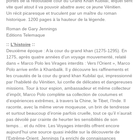
portes de la redoutable cour du Grand Khan Kubilaï, lequel sent
vite quel atout il va pouvoir abattre avec ce jeune Vénitien.
Un récit picaresque et truculent par un maître du roman
historique. 1200 pages à la hauteur de la légende.
Roman de
Gary Jennings
Editions
Telemaque
::
L’histoire
::
Deuxième époque : A la cour du grand khan (1275-1295). En
1275, après quatre années d’un voyage mouvementé, relaté
dans « Marco Polo les Virages interdits : Vers l’Orient », Marco
Polo arrive enfin à Khanbalik. Il y découvre les raffinements et
les cruautés de la cour du grand khan Kubilaï qui, impressionné
par l’habileté du Vénitien, lui confie de délicates et dangereuses
missions. Tour à tour espion, ambassadeur et même collecteur
d’impôt, Marco Polo complète sa collection de coutumes et
d’expériences extrêmes, à travers la Chine, le Tibet, l’Inde. Il
raconte, avec la même verve moqueuse, un brin de tendresse
et surtout beaucoup d’ironie parfois cruelle, tout ce qu’il n’aurait
pas dévoilé par crainte de heurter les sensibilités de son
temps… et du nôtre. Les Voyages interdits offrent encore
aujourd’hui une source quasi inédite sur la découverte de
l’Extrême-Orient. Jennings l’a enrichi de connaissances