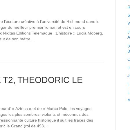
R
S
e l’écriture créative à l’université de Richmond dans le
dgar du meilleur premier roman et est en cours
[
Nikitas Editions Telemaque ::L’histoire :: Lucia Moberg,
A
haut de son mètre…
[
C
I
J
 T2, THEODORIC LE
L
L
M
eur d’ « Azteca » et de « Marco Polo, les voyages
 âges les plus sombres, violents et méconnus des
essionnante culture historique il suit les traces des
ric le Grand (roi de 493…