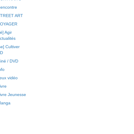
encontre
TREET ART
VOYAGER
ré] Agir
ctualités
se] Cultiver
BD
iné / DVD
nfo
eux vidéo
ivre
ivre Jeunesse
anga