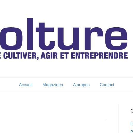
Accueil
Magazines
A propos
Contact
C
I
P