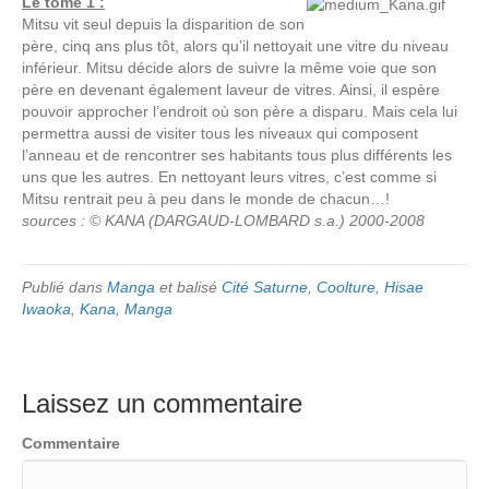
Le tome 1 :
Mitsu vit seul depuis la disparition de son
père, cinq ans plus tôt, alors qu’il nettoyait une vitre du niveau
inférieur. Mitsu décide alors de suivre la même voie que son
père en devenant également laveur de vitres. Ainsi, il espère
pouvoir approcher l’endroit où son père a disparu. Mais cela lui
permettra aussi de visiter tous les niveaux qui composent
l’anneau et de rencontrer ses habitants tous plus différents les
uns que les autres. En nettoyant leurs vitres, c’est comme si
Mitsu rentrait peu à peu dans le monde de chacun…!
sources : © KANA (DARGAUD-LOMBARD s.a.) 2000-2008
Publié dans
Manga
et balisé
Cité Saturne
,
Coolture
,
Hisae
Iwaoka
,
Kana
,
Manga
Laissez un commentaire
Commentaire