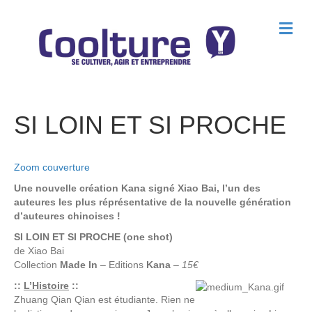
M
e
n
u
SI LOIN ET SI PROCHE
Zoom couverture
Une nouvelle création Kana signé Xiao Bai, l’un des
auteures les plus réprésentative de la nouvelle génération
d’auteures chinoises !
SI LOIN ET SI PROCHE (one shot)
de
Xiao Bai
Collection
Made In
– Editions
Kana
–
15€
::
L’Histoire
::
Zhuang Qian Qian est étudiante. Rien ne