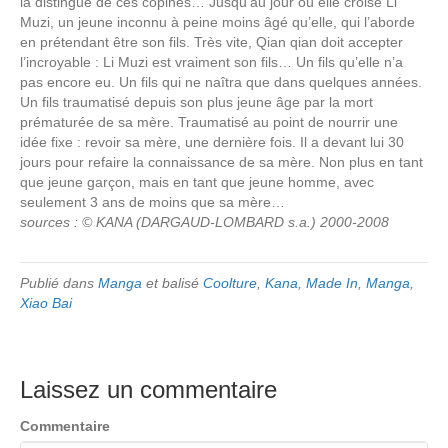
la distingue de ces copines… Jusqu’au jour où elle croise Li
Muzi, un jeune inconnu à peine moins âgé qu’elle, qui l’aborde
en prétendant être son fils. Très vite, Qian qian doit accepter
l’incroyable : Li Muzi est vraiment son fils… Un fils qu’elle n’a
pas encore eu. Un fils qui ne naîtra que dans quelques années.
Un fils traumatisé depuis son plus jeune âge par la mort
prématurée de sa mère. Traumatisé au point de nourrir une
idée fixe : revoir sa mère, une dernière fois. Il a devant lui 30
jours pour refaire la connaissance de sa mère. Non plus en tant
que jeune garçon, mais en tant que jeune homme, avec
seulement 3 ans de moins que sa mère…
sources : © KANA (DARGAUD-LOMBARD s.a.) 2000-2008
Publié dans
Manga
et balisé
Coolture
,
Kana
,
Made In
,
Manga
,
Xiao Bai
Laissez un commentaire
Commentaire