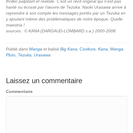
thriller palpitant et réaliste. C‘est un récit original qui n’est pas
hanté ou écrasé par l’œuvre de Tezuka. Naoki Urasawa arrive à
reprendre à son compte les messages portés par un Tezuka en
y ajoutant même des problématiques de notre époque. Quelle
maestria !
sources : © KANA (DARGAUD-LOMBARD s.a.) 2000-2008
Publié dans
Manga
et balisé
Big Kana
,
Coolture
,
Kana
,
Manga
,
Pluto
,
Tezuka
,
Urasawa
Laissez un commentaire
Commentaire