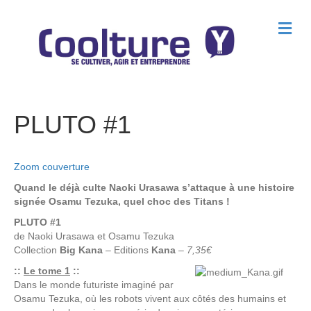
M
e
n
u
PLUTO #1
Zoom couverture
Quand le déjà culte Naoki Urasawa s’attaque à une histoire
signée Osamu Tezuka, quel choc des Titans !
PLUTO #1
de
Naoki Urasawa
et
Osamu Tezuka
Collection
Big Kana
– Editions
Kana
–
7,35€
::
Le tome 1
::
Dans le monde futuriste imaginé par
Osamu Tezuka, où les robots vivent aux côtés des humains et