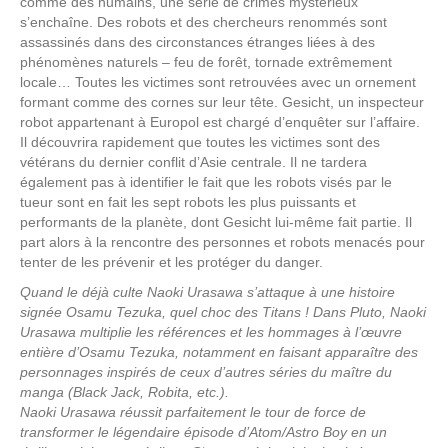
comme des humains, une série de crimes mystérieux
s’enchaîne. Des robots et des chercheurs renommés sont
assassinés dans des circonstances étranges liées à des
phénomènes naturels – feu de forêt, tornade extrêmement
locale… Toutes les victimes sont retrouvées avec un ornement
formant comme des cornes sur leur tête. Gesicht, un inspecteur
robot appartenant à Europol est chargé d’enquêter sur l’affaire.
Il découvrira rapidement que toutes les victimes sont des
vétérans du dernier conflit d’Asie centrale. Il ne tardera
également pas à identifier le fait que les robots visés par le
tueur sont en fait les sept robots les plus puissants et
performants de la planète, dont Gesicht lui-même fait partie. Il
part alors à la rencontre des personnes et robots menacés pour
tenter de les prévenir et les protéger du danger.
Quand le déjà culte Naoki Urasawa s’attaque à une histoire
signée Osamu Tezuka, quel choc des Titans ! Dans Pluto, Naoki
Urasawa multiplie les références et les hommages à l’œuvre
entière d’Osamu Tezuka, notamment en faisant apparaître des
personnages inspirés de ceux d’autres séries du maître du
manga (Black Jack, Robita, etc.).
Naoki Urasawa réussit parfaitement le tour de force de
transformer le légendaire épisode d’Atom/Astro Boy en un